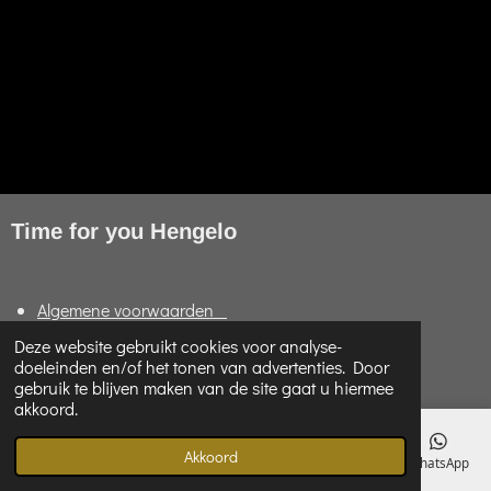
Time for you Hengelo
Algemene voorwaarden
Retourneren en garantie
Deze website gebruikt cookies voor analyse-
doeleinden en/of het tonen van advertenties. Door
FAQ
gebruik te blijven maken van de site gaat u hiermee
akkoord.
Akkoord
E-mailadres
Telefoonnummer
Kaart
Instagram
WhatsApp