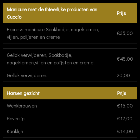
Manicure met de (h)eerlijke producten van
Prijs
Cuccio
Express manicure Soakbadje, nagelriemen,
€35,00
vijlen, polijsten en creme
Gellak verwijderen, Soakbadje,
€45,00
nagelriemen,vijlen en polijsten en creme.
Gellak verwijderen.
20,00
Harsen gezicht
Prijs
Wenkbrauwen
€15,00
Bovenlip
€12,00
Kaaklijn
€14,00