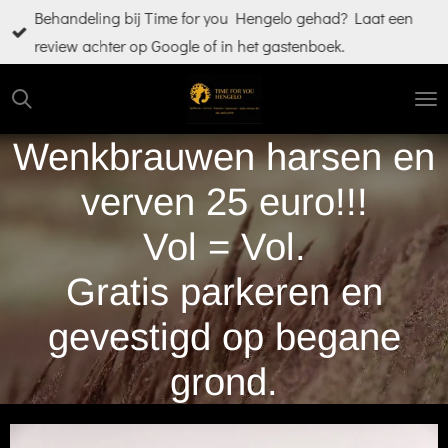
Behandeling bij Time for you Hengelo gehad? Laat een
Ga
review achter op Google of in het gastenboek.
direct
naar
de
hoofdinhoud
Wenkbrauwen harsen en
verven 25 euro!!!
Vol = Vol.
Gratis parkeren en
gevestigd op begane
grond.